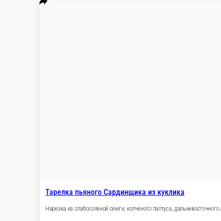
Из 5-ти сортов сыра.
Филе слабос
Фирменного посо
365 г
100 г
Опции
Опции
1 200 ₽
250 ₽
В корзину