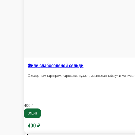
Винное Плато
Ростбиф, куриная
100/20/20 г
200/150/30
Опции
Опции
500 ₽
900 ₽
В корзину
Сырная тарелка