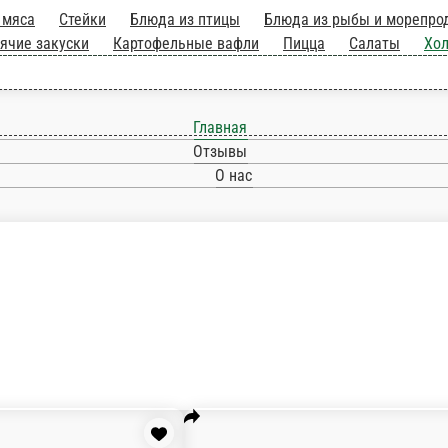
Блюда из мяса
Стейки
Блюда из птицы
Блю
твенного приготовления
Супы
Паста
Пельмени
ки
Гарниры
Соусы
Главная
Отзывы
О нас