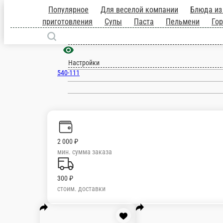
Популярное
Для веселой компании
морепродуктов
Порционные колбасы собс
Благовещенск
вафли
Пицца
Салаты
Холодные закус
ru
Настройки
540-111
2 000 ₽
мин. сумма заказа
300 ₽
стоим. доставки