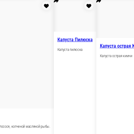
Чесночные г
Чесночные гренк
оленой сельди фирменного посола
ла, маринованный лучок, горошек.
70/50 г
Опции
150 ₽
В корзину