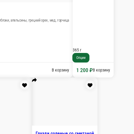
/120/140 г
и
00 ₽
В корзину