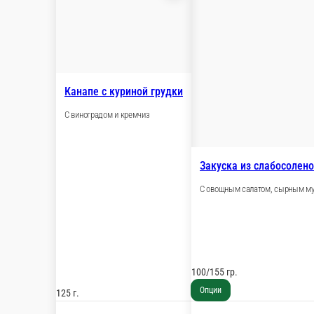
Канапе с куриной грудки
С виноградом и кремчиз
Закуска из
С овощным са