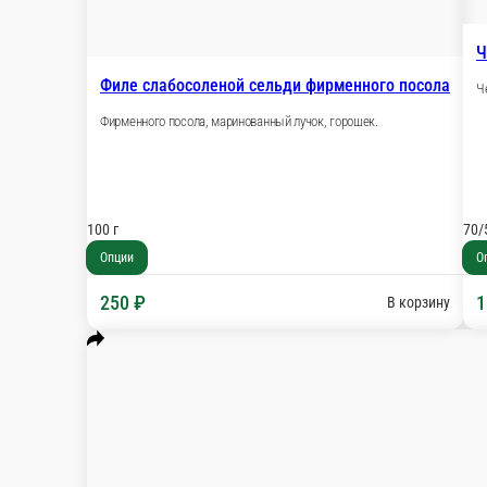
Отварной говяжий язык
С хреном и горчицей.