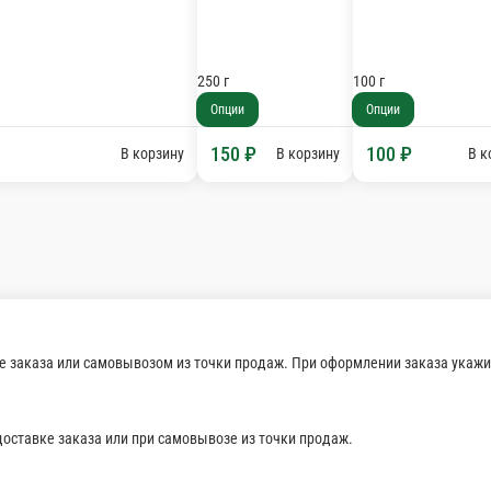
Грузди соленые со сметаной
Грузди соленые со сметаной
50/50 г
Опции
550 ₽
В корзину