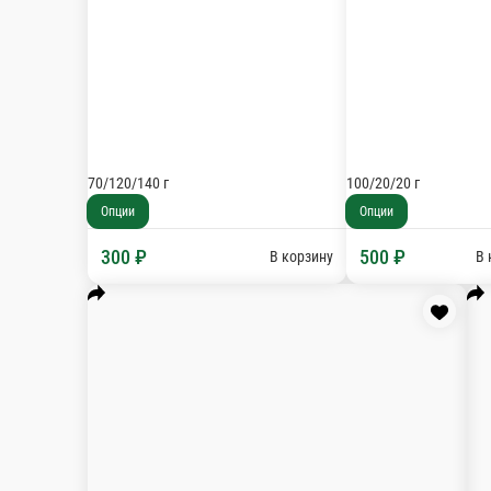
Мясное ассорти
Буженина, говядина, колбаса с/к, бастурма, говяж
200/40/10 г
Опции
1 100 ₽