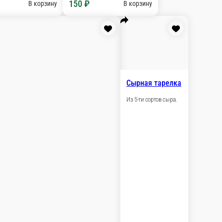
пченое и соленое сало
лебом, отварным картофелем и лучком.