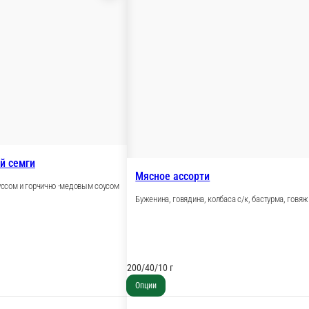
 слабосоленой семги
латом, сырным муссом и горчично -медовым соусом