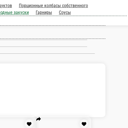
да из рыбы и
Горячие закуски
Картофельные