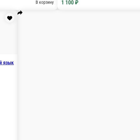
гр.
В корзину
Огурчики маринованные
Огурчики маринованные
Ко
С х