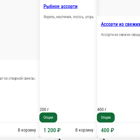
 грудка запеченая, колбаса с/к, два вида сыра, виноград, я
/30 гр.