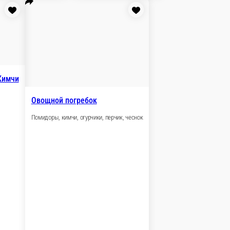
ренки с сальцем по-чешски
и
В корзину