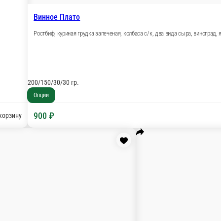
ий язык, горчица, хрен.
150 гр.
70
Опции
Опци
150 ₽
3
В корзину
В корзину