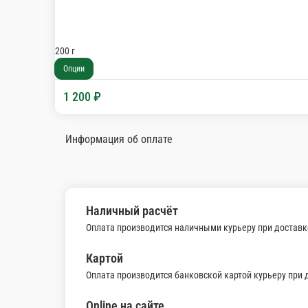
Нарезка из дальневосточного лосося
Нарезка из дальневосточного лосося
150 гр.
1
Опции
350 ₽
В корзину